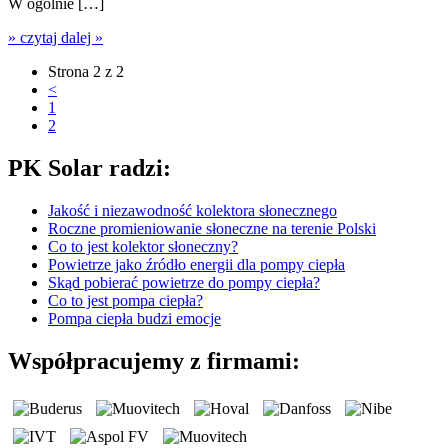
W ogólnie […]
» czytaj dalej »
Strona 2 z 2
<
1
2
PK Solar radzi:
Jakość i niezawodność kolektora słonecznego
Roczne promieniowanie słoneczne na terenie Polski
Co to jest kolektor słoneczny?
Powietrze jako źródło energii dla pompy ciepła
Skąd pobierać powietrze do pompy ciepła?
Co to jest pompa ciepła?
Pompa ciepła budzi emocje
Współpracujemy z firmami: