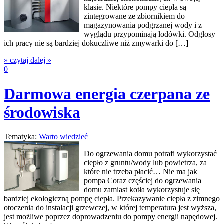
klasie. Niektóre pompy ciepła są
zintegrowane ze zbiornikiem do
magazynowania podgrzanej wody i z
wyglądu przypominają lodówki. Odgłosy
ich pracy nie są bardziej dokuczliwe niż zmywarki do […]
» czytaj dalej »
0
Darmowa energia czerpana ze
środowiska
Tematyka:
Warto wiedzieć
Do ogrzewania domu potrafi wykorzystać
ciepło z gruntu/wody lub powietrza, za
które nie trzeba płacić… Nie ma jak
pompa Coraz częściej do ogrzewania
domu zamiast kotła wykorzystuje się
bardziej ekologiczną pompę ciepła. Przekazywanie ciepła z zimnego
otoczenia do instalacji grzewczej, w której temperatura jest wyższa,
jest możliwe poprzez doprowadzeniu do pompy energii napędowej.